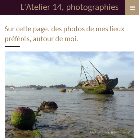
L'Atelier 14, photographies
Passer
au
contenu
Sur cette page, des photos de mes lieux
principal
préférés, autour de moi.